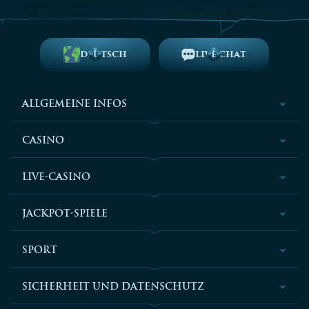
DEUTSCH
LIVE CHAT
ALLGEMEINE INFOS
CASINO
LIVE-CASINO
JACKPOT-SPIELE
SPORT
SICHERHEIT UND DATENSCHUTZ