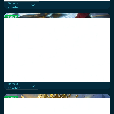
Details
ansehen
CASINO
Gold Saloon Live
Preispool:
Mindesteinsatz:
Endet in:
1100
0,30 €
5t 11:04:55
Details
ansehen
CASINO