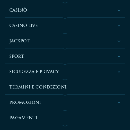
CASINÒ
CASINÒ LIVE
JACKPOT
SPORT
SICUREZZA E PRIVACY
TERMINI E CONDIZIONI
PROMOZIONI
PAGAMENTI