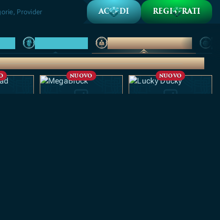
ACCEDI
REGISTRATI
orie, Provider
SIVI
GIOCHI LIVE
GIOCHI ISTANTANEI
S
O
NUOVO
NUOVO
gas
MegaBlock
Lucky Ducky
NUOVO
NUOVO
RedJet
Plinko Max
NUOVO
Mine Slot
Frog Road