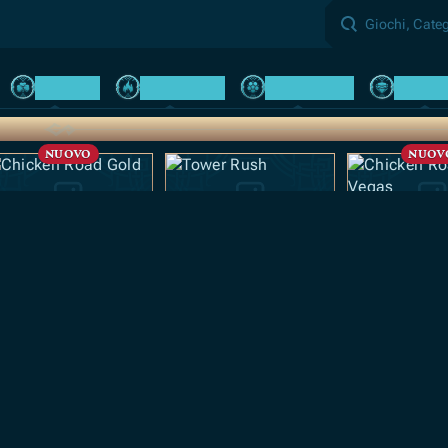
Giochi, Categ
NOVITÀ
POPOLARI
MONDIALI
ESCLU
i
NUOVO
NUOV
icken Road Gold
Tower Rush
Chicken Road Ve
NUOVO
bital Rush
ChickNRoll
Space Plinko
iatron
Night Heist
Chicken Subway