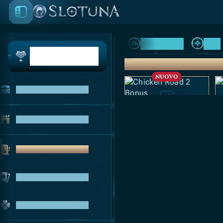
PROVIDER
TOP
FIESTA DEI
MONDIALI
Giochi istantane
NUOVO
Chicken Road 2 Bonus
Ch
PROMOZIONI
HOME
NUOVO
Chicken Road Bonus
Or
CASINÒ
CASINÒ LIVE
NUOVO
Chicken Road Race
Av
JACKPOT