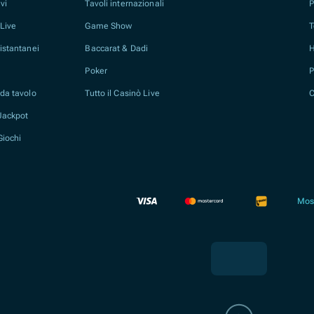
vi
Tavoli internazionali
P
 Live
Game Show
T
 istantanei
Baccarat & Dadi
H
Poker
P
 da tavolo
Tutto il Casinò Live
C
 Jackpot
 Giochi
Most