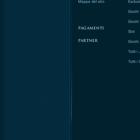
Mappa del sito
Esclusi
Giochi
Giochi
PAGAMENTI
Slot
PARTNER
Giochi
Tutti i
Tutti i