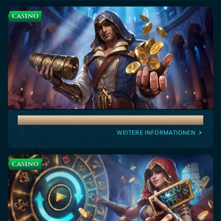
CASINO
Spinoleague 12.000.000 €
WEITERE INFORMATIONEN
CASINO