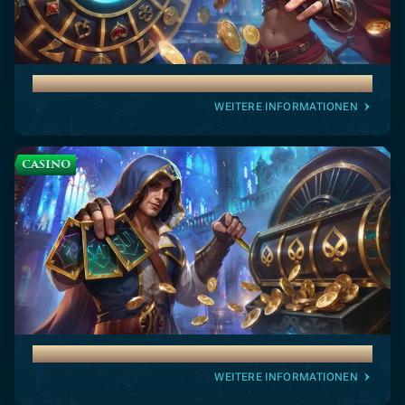
Roulette Rennen 8.000 €
WEITERE INFORMATIONEN
CASINO
Amusnet CASH BOMB
WEITERE INFORMATIONEN