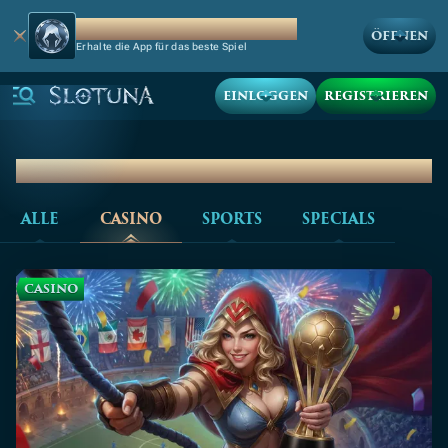
SLOTUNA ANWENDUNG
ÖFFNEN
Erhalte die App für das beste Spiel
EINLOGGEN
REGISTRIEREN
Aktionen
ALLE
CASINO
SPORTS
SPECIALS
CASINO