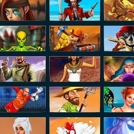
king Madness
Pirates of Fortune
Dragon Rising
ngo Halloween
Gold Fever
Caves n Treasure
st Saga
Torch of Fire
Madame Fortune
otball Pro
Hurricash
Beach Tennis
essing Room
Bingo Tornado
Crystal Unicorn