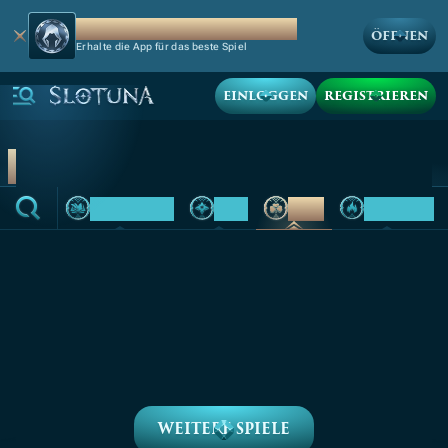
SLOTUNA ANWENDUNG
ÖFFNEN
Erhalte die App für das beste Spiel
EINLOGGEN
REGISTRIEREN
CASINO
LIVE-CASINO
SPORT
ANBIETER
TOP
NEU
BELIEBT
Neu
NEU
NEU
25 Red Hot 7 Clover Link
Clover Spark - Hold & Hit 3x3
Flame Fruits Frenzy Hold and Win
Magic Fruit$: Cherries
NEU
NEU
NEU
7.354,95 €
Beaks Gold
Hungry Frog
3 Pots of Cai Shen
Rich Joker Hold and Win
NEU
NEU
NEU
NEU
Regal Spins 40 Pate Link
Fortune Garuda 500
Fruity Fiesta
Burning Coins 100
NEU
NEU
NEU
NEU
Star Boost: Hold and Win
Triple Joker Catcher
3x3 Grand Crown: Hold the Spin
Opa Santorini!
NEU
NEU
NEU
Piggy Brick Bonanza
Bufón Fortuna Deluxe
Royalgarden Queen
Ultra Fruit Smash
WEITERE SPIELE
NEU
NEU
NEU
NEU
Super Crazy Red x1000
3 Fortune Nuts
Glory of Olympus (Coin Strike)
Book of Tomes 6