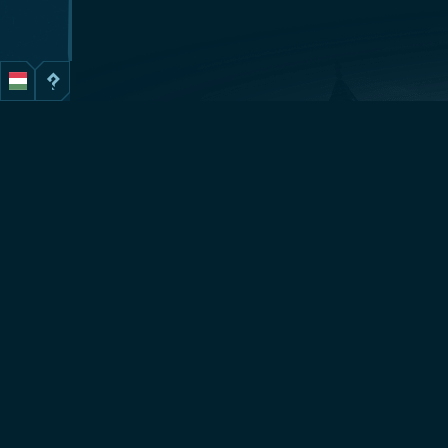
ÁLTALÁNOS
INFORMÁCIÓK
Rólunk
Súgó
Parancsikon létrehozása
Honlaptérkép