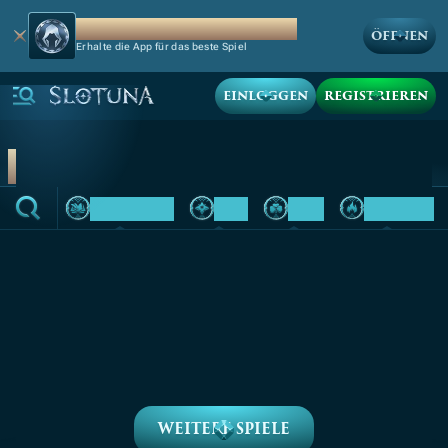
SLOTUNA ANWENDUNG
ÖFFNEN
Erhalte die App für das beste Spiel
EINLOGGEN
REGISTRIEREN
CASINO
LIVE-CASINO
SPORT
ANBIETER
TOP
NEU
BELIEBT
Tischspiele
NEU
American Blackjack
Diamond Blackjack
BlackJack Lucky Sevens
FACES AND DEUCES
NEU
NEU
European Blackjack
Multiplier Auto Roulette
Blackjack Multipliers
Black Jack
NEU
NEU
Virtual Roulette Phenom x120
Ultimate Texas Holdem
Single Deck Blackjack
Virtual Eye of Ra Roulette 2000x
NEU
NEU
European Mega Boost Roulette
Blackjack
Blackjack Premium
European Roulette
NEU
HI-LO
BlackJack Gold
European Roulette
European Roulette
WEITERE SPIELE
NEU
NEU
Texas Holdem Poker
Titan roulette deluxe
Jacks or Better
Video Poker