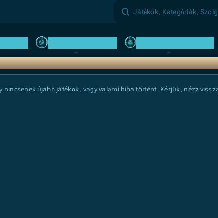
Játékok, Kategóriák, Szolg
LTATÓK
HOT JACKPOTOK
LUCKY JACKPOTOK
nincsenek újabb játékok, vagy valami hiba történt. Kérjük, nézz vissz