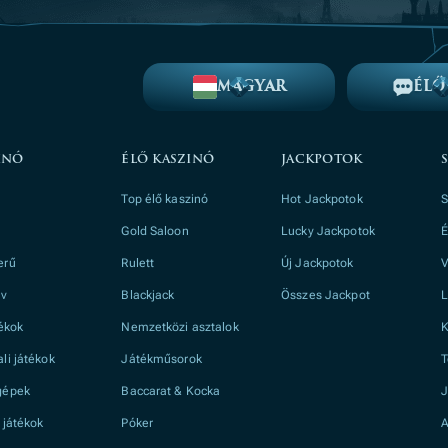
MAGYAR
ÉLŐ
INÓ
ÉLŐ KASZINÓ
JACKPOTOK
Top élő kaszinó
Hot Jackpotok
S
Gold Saloon
Lucky Jackpotok
É
erű
Rulett
Új Jackpotok
V
ív
Blackjack
Összes Jackpot
L
tékok
Nemzetközi asztalok
K
li játékok
Játékműsorok
T
gépek
Baccarat & Kocka
J
 játékok
Póker
A