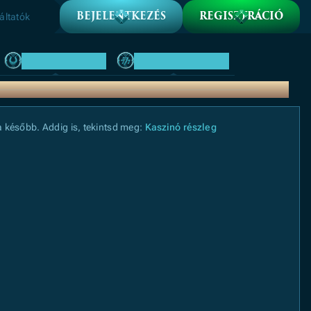
BEJELENTKEZÉS
REGISZTRÁCIÓ
áltatók
ÚJ JACKPOTOK
ÖSSZES JACKPOT
a később. Addig is, tekintsd meg:
Kaszinó részleg