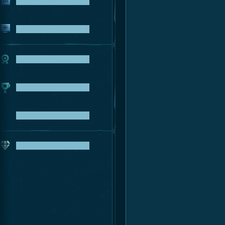
ÉLŐ FOGADÁSOK
VIRTUÁLIS SPORT
KIHÍVÁSOK
BAJNOKSÁGOK
BOLT
VIP SZINTEK