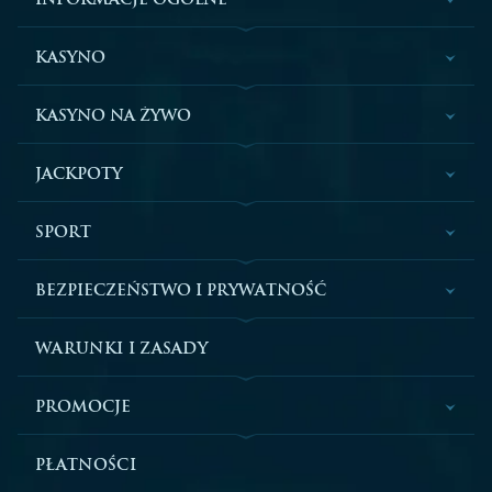
KASYNO
KASYNO NA ŻYWO
JACKPOTY
SPORT
BEZPIECZEŃSTWO I PRYWATNOŚĆ
WARUNKI I ZASADY
PROMOCJE
PŁATNOŚCI