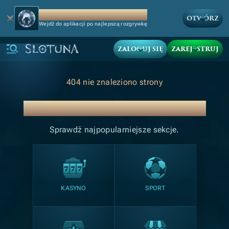
SLOTUNA APP
OTWÓRZ
Wejdź do aplikacji po najlepszą rozgrywkę
ZALOGUJ SIĘ
ZAREJESTRUJ
404 nie znaleziono strony
Ups! Nie znaleźliśmy tej strony
Sprawdź najpopularniejsze sekcje.
KASYNO
SPORT