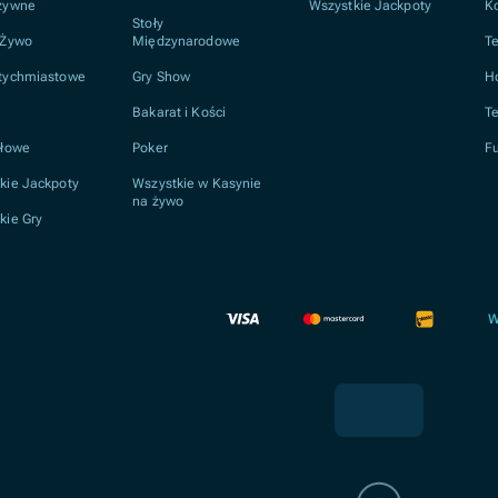
zywne
Wszystkie Jackpoty
K
Stoły
 Żywo
Międzynarodowe
T
tychmiastowe
Gry Show
H
Bakarat i Kości
T
ołowe
Poker
F
kie Jackpoty
Wszystkie w Kasynie
na żywo
kie Gry
W