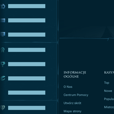
NOWOŚĆ
SPORT
European Roulette Extra Pay
Eu
ZAKŁADY NA ŻYWO
SPORTY WIRTUALNE
WYZWANIA
TURNIEJE
INFORMACJE
KASY
OGÓLNE
BONUS CRAB
Top
O Nas
Nowe
SKLEP
Centrum Pomocy
Popula
Utwórz skrót
Mistrz
POZIOMY VIP
Mapa strony