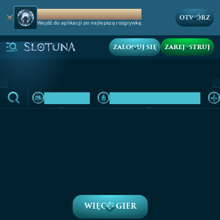
SLOTUNA APP
OTWÓRZ
Wejdź do aplikacji po najlepszą rozgrywkę
ZALOGUJ SIĘ
ZAREJESTRUJ
KASYNO NA
KASYNO
SPORT
ŻYWO
DOSTAWCY
TOP KASYNA NA ŻYWO
Blackjack
NOWOŚĆ
NOWOŚĆ
NOWOŚĆ
NOWOŚĆ
Gold Saloon Blackjack
Luxe Blackjack 2
VIP Blackjack 1
Gravity Blackjack
NOWOŚĆ
NOWOŚĆ
NOWOŚĆ
NOWOŚĆ
VIP Blackjack 5
Monaco Blackjack 1
Monaco Blackjack 3
Luxe Blackjack 1
NOWOŚĆ
NOWOŚĆ
NOWOŚĆ
NOWOŚĆ
Blackjack Prestige
Le Rouge Blackjack 1
Royal Blackjack 5
Le Rouge Blackjack 3
NOWOŚĆ
Blackjack 7
Monaco Blackjack 4
Bar Blackjack 3
Venice BJ 4
NOWOŚĆ
NOWOŚĆ
NOWOŚĆ
NOWOŚĆ
Speed Blackjack
Oasis Blackjack
Vip Blackjack
Oasis Blackjack 2
WIĘCEJ GIER
NOWOŚĆ
NOWOŚĆ
NOWOŚĆ
Take Deal Or Risk Blackjack
Oasis VIP Blackjack
Bar BJ 5
Venice BJ 2