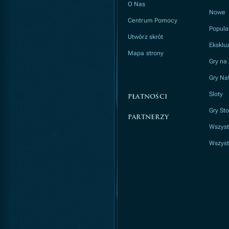
O Nas
Wciąga
Nowe
Turnie
Centrum Pomocy
Gry N
Popula
Gry K
Utwórz skrót
I Poka
Eksklu
Mapa strony
Każda gr
Gry na
Turnieje
Gry Na
Sloty
PŁATNOŚCI
Gry St
PARTNERZY
Istnie
Wszyst
Top –
Gr
Wszyst
Now
Popul
Ekskl