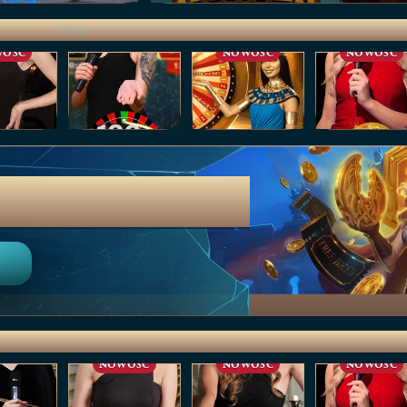
ywo
WOŚĆ
NOWOŚĆ
NOWOŚĆ
n Roulette
Dynamic Roulette 120x
Land of Ra
Gravity Roulette
oje Monety na
 nagrodach!
NOWOŚĆ
NOWOŚĆ
NOWOŚĆ
lette 500x
Gold Roulette
French Roulette
Gravity Roulette