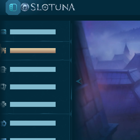
PROMOCJE
STRONA GŁÓWNA
KASYNO
KASYNO NA ŻYWO
JACKPOTY
SPORT