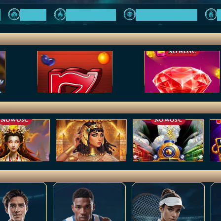
P
NOWE
POPULARNE
EKSKLUZYWNE
2
3
NOWOŚĆ
k The Piggy Bank Express
100 Super Hot
Super 7's Boost
NOWOŚĆ
NOWOŚĆ
Of Amaterasu
The Age of Cleopatra
3 Runaway Riches
7's 