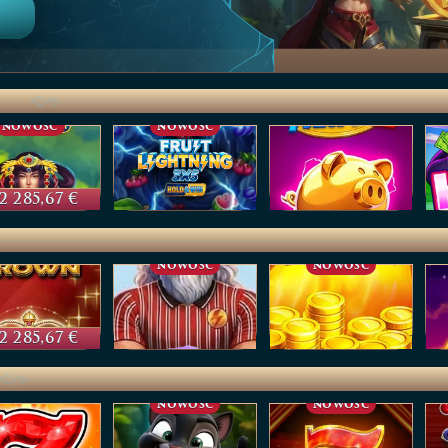
NOWOŚĆ
NOWOŚĆ
Amaterasu's Treasures x1000
Fruit Lightning 3x5
Piggy Party XL
Huff
2 285,67 €
NOWOŚĆ
NOWOŚĆ
g Crown
3 Gods Of Goalympus
Hot Fortune Hold and Win
2 285,67 €
NOWOŚĆ
NOWOŚĆ
ot 40
Pantera Rica
20 Burning sevens
40 S