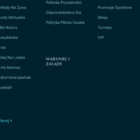
Polityka Prywatności
akłady Na Żywo
Promocje Sportowe
Odpowiedzialna Gra
orty Wirtualne
Sklep
Polityka Plików Cookie
iłka Nożna
Turnieje
odne tematy i gospodarzy, aby zapewnić, że zawsze
cego, rozważ dołączenie do turnieju.
oszykówka
VIP
alce o milionowe pule nagród. Ukończ rejestrację,
enis
una prowadzi w dziedzinie gier online.
okej Na Lodzie
WARUNKI I
ZASADY
enis Stołowy
ych spinów do odebrania. Graj na automatach od
ów i kategorii.
utbol Amerykański
rywce, wypłatach lub łatwości wygrywania — to od
aseball
 są zupełnie nowe, więc wszystko jest możliwe.
które rozumieją tylko regularni goście. Może się
b są po prostu najfajniejsze.
ięcej
luzywnych automatach i jackpotach, które nie są
iekawsze sekcje automatów i jackpotów.