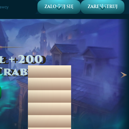
ZALOGUJ SIĘ
ZAREJESTRUJ
tawcy
ł + 200
 Crab
100%
do 2
250 zł
+ 200
DS + 1