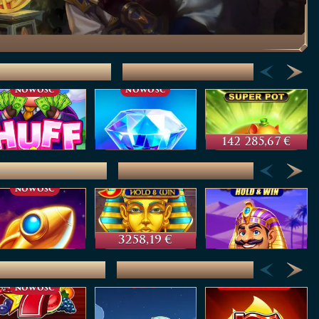
Zobacz wszystko (232)
NOWOŚĆ
NOWOŚĆ
 n' Wolf
Mad Hit Diamonds Deluxe
Porko Collect Super Pot
142 285,67 €
Zobacz wszystko (7215)
NOWOŚĆ
Star Boost: Hold and Win
3 Pyramids of Gold: Hold & Win
Sands of Fortune: Hold & Win
3258,19 €
Zobacz wszystko (8615)
NOWOŚĆ
uper Hot Bell Link
Treasure Jet
777 Hell Streak