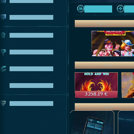
ZAKŁADY NA ŻYWO
DOSTAWCY
TO
SPORTY WIRTUALNE
Top
1
NOWOŚĆ
WYZWANIA
Crac
TURNIEJE
Nowe
BONUS CRAB
Inferno Rising: Hold & Win
Story 
SKLEP
3258,19 €
POZIOMY VIP
Sport