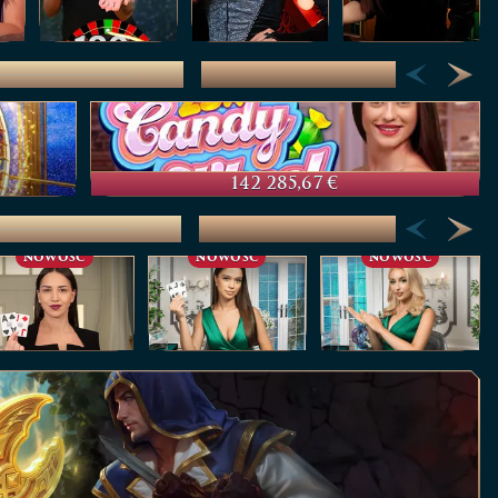
Zobacz wszystko (18)
Candy Wheel
142 285,67 €
Zobacz wszystko (85)
NOWOŚĆ
NOWOŚĆ
NOWOŚĆ
Blackjack 5
Monaco Blackjack 1
Monaco Blackjack 3