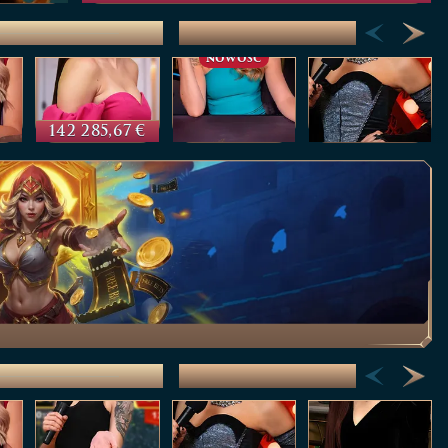
Zobacz wszystko (82)
NOWOŚĆ
Candy Wheel
Gravity Blackjack
Cabaret Roulette
142 285,67 €
Zobacz wszystko (87)
Dynamic Roulette 120x
Cabaret Roulette
Bar Roulette 2000X