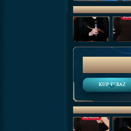
Top Kasyna na ż
NO
Vegas Roulette 500x
Gold Saloo
Wymień sw
4 500 zł w
KUP TERAZ
Ruletka
NOWOŚĆ
Gold Saloon Roulette
Vegas Rou