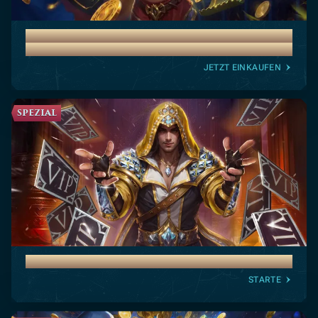
Tausche deine Münzen gegen 1.000 €
Belohnungen ein!
JETZT EINKAUFEN
SPEZIAL
VIP
STARTE