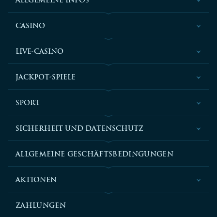
ALLGEMEINE INFOS
CASINO
LIVE-CASINO
JACKPOT-SPIELE
SPORT
SICHERHEIT UND DATENSCHUTZ
ALLGEMEINE GESCHÄFTSBEDINGUNGEN
AKTIONEN
ZAHLUNGEN