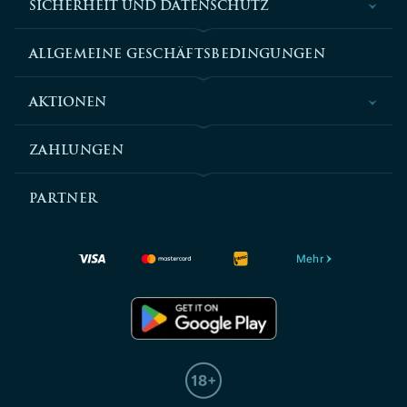
SICHERHEIT UND DATENSCHUTZ
ALLGEMEINE GESCHÄFTSBEDINGUNGEN
AKTIONEN
ZAHLUNGEN
PARTNER
Mehr