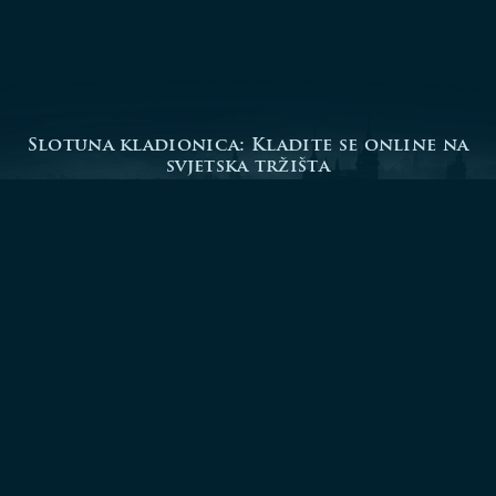
Slotuna kladionica: Kladite se online na
svjetska tržišta
Dobrodošli u Slotuna kladionicu! S nama se možete kladiti online na
svjetska tržišta i birati između niza opcija za online klađenje. Postavite
različite vrste oklada na popularne sportove, borilačke sportove, e-
Prikaži više
sportove i još mnogo toga. Live klađenje također je dostupno ako
preferirate postavljanje oklada u stvarnom vremenu.
Nudimo konkurentne tečajeve i brojne načine za uvećanje vašeg uloga.
Ako ste novi u našoj sportskoj kladionici, možete preuzeti Bonus na prvu
uplatu za sport uz svoj prvi kvalificirani polog. A ako ostanete s nama,
svakog tjedna nudimo izdašne sportske promocije. Iskoristite cashback
HRVATSKI
PODRŠKA UŽIVO
bonuse, bonus na accumulator boost, bonuse nadopune i još mnogo
toga.
U našoj kladionici možete se pridružiti sportskim turnirima i ispunjavati
OPĆE INFORMACIJE
izazove za kovanice. Zatim, kada sakupite nešto kovanica, možete
posjetiti trgovinu kako biste ih zamijenili za free bets! Budući da volimo
nagrađivati naše igrače, imamo impresivan VIP program koji vam
omogućuje otključavanje većih i boljih pogodnosti.