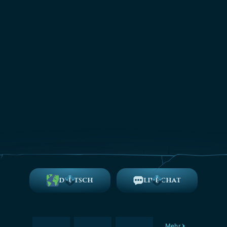
DEUTSCH
LIVE CHAT
Mehr