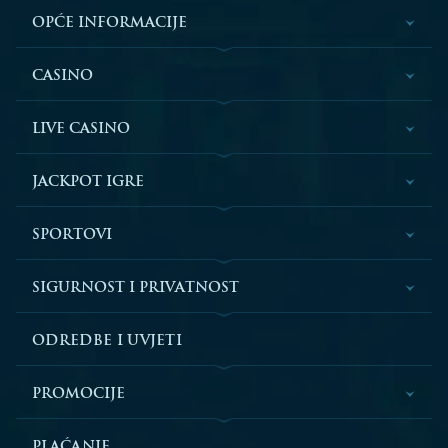
OPĆE INFORMACIJE
CASINO
LIVE CASINO
JACKPOT IGRE
SPORTOVI
SIGURNOST I PRIVATNOST
ODREDBE I UVJETI
PROMOCIJE
PLAĆANJE