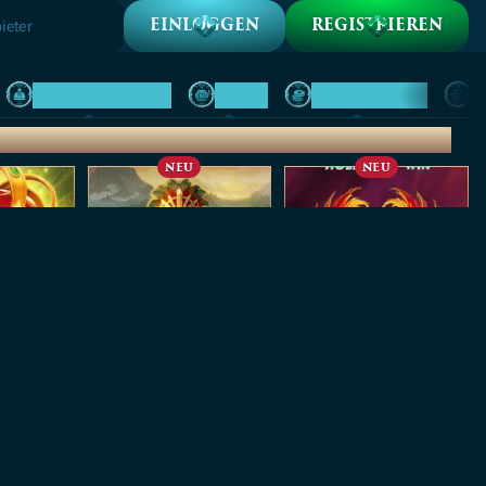
EINLOGGEN
REGISTRIEREN
ieter
SOFORT-SPIELE
SLOTS
TISCHSPIELE
A
NEU
NEU
Mighty Crown: Empire of Gold
Inferno Rising: Hold & Win
2.937,91 €
NEU
Voltage Blitz Lucky Wukong
Coffee Explosion
NEU
NEU
Phoenix HIT Hotfire Hold & Win Buy Bonus
Clover Smash
4 Express Trains: Hold & Win