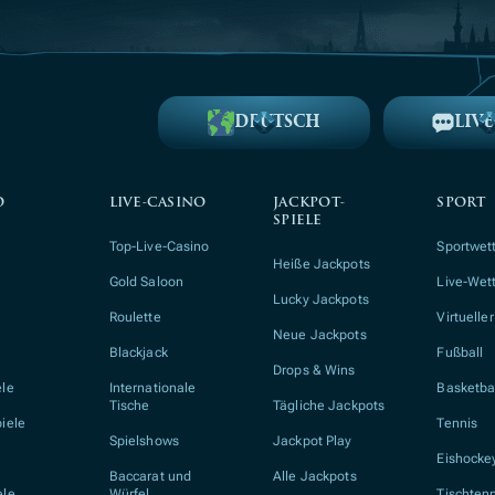
DEUTSCH
LIV
O
LIVE-CASINO
JACKPOT-
SPORT
SPIELE
Top-Live-Casino
Sportwet
Heiße Jackpots
Gold Saloon
Live-Wet
Lucky Jackpots
Roulette
Virtueller
Neue Jackpots
Blackjack
Fußball
Drops & Wins
ele
Internationale
Basketba
Tische
Tägliche Jackpots
piele
Tennis
Spielshows
Jackpot Play
Eishocke
Baccarat und
Alle Jackpots
ele
Würfel
Tischten