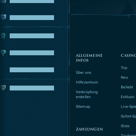
LIVE-WETTEN
VIRTUELLER SPORT
MISSIONEN
TURNIERE
ALLGEMEINE
CASIN
INFOS
Top
SHOP
Über uns
Neu
Hilfezentrum
Beliebt
VIP-PROGRAMM
Verknüpfung
erstellen
Exklusiv
Sitemap
Live-Spi
Sofort-S
Slots
ZAHLUNGEN
Tischspi