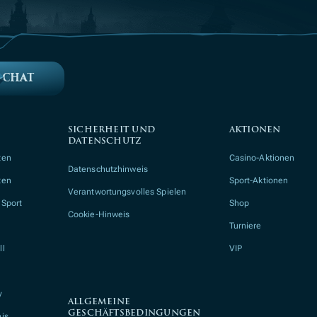
E CHAT
SICHERHEIT UND
AKTIONEN
DATENSCHUTZ
ten
Casino-Aktionen
Datenschutzhinweis
ten
Sport-Aktionen
Verantwortungsvolles Spielen
 Sport
Shop
Cookie-Hinweis
Turniere
ll
VIP
y
ALLGEMEINE
GESCHÄFTSBEDINGUNGEN
nis