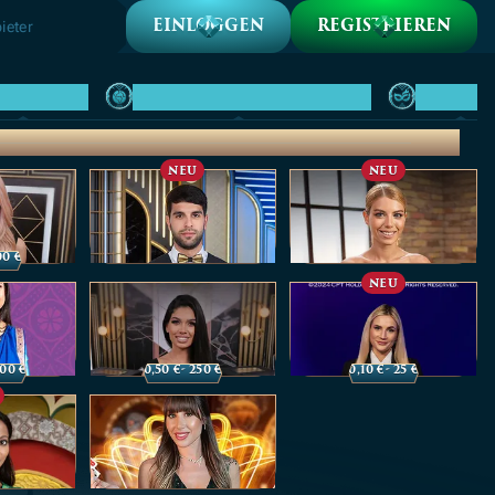
EINLOGGEN
REGISTRIEREN
ieter
LACKJACK
INTERNATIONALE TISCHE
SPIELS
NEU
NEU
Casino Hold'em
Casino Holdem
00 €
NEU
Casino Hold 'Em
Who Wants To Be A Millionaire? Video Poker Live
000 €
0,50 €
- 250 €
0,10 €
- 25 €
Infinite Casino Holdem