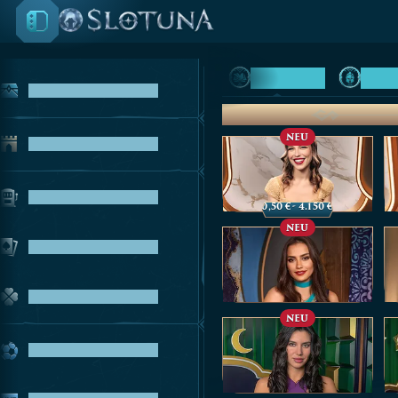
ANBIETER
TOP-
AKTIONEN
Poker
NEU
STARTSEITE
Casino Hold'em
Ja
CASINO
0,50 €
- 4.150 €
NEU
Bet On Teen Patti
An
LIVE-CASINO
JACKPOT-SPIELE
NEU
Emerald Hall Teen Patti 20-20
Em
SPORT