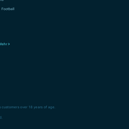
 Football
Mehr
s customers over 18 years of age.
d.