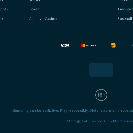
kpots
Poker
American
le
Alle Live-Casinos
Baseball
Gambling can be addictive. Play responsibly. Slotuna.com only accept
2026 © Slotuna.com All rights reserve