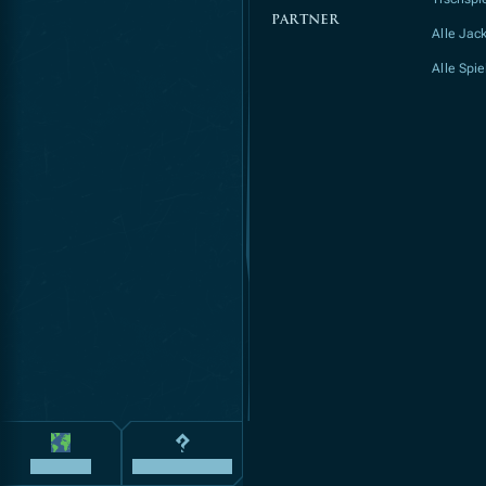
PARTNER
Alle Jac
Alle Spie
DEUTSCH
HILFEZENTRUM