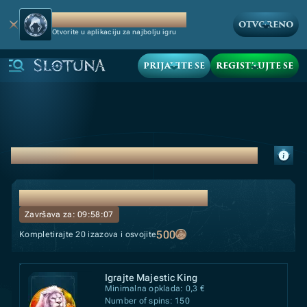
APLIKACIJA SLOTUNA
OTVORENO
Otvorite u aplikaciju za najbolju igru
PRIJAVITE SE
REGISTRUJTE SE
Izazovi
Kazino nedeljni izazov
Završava za:
09:58:07
500
Kompletirajte 20 izazova i osvojite
Igrajte Majestic King
Minimalna opklada: 0,3 €
Number of spins: 150