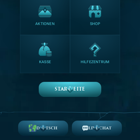
AKTIONEN
SHOP
KASSE
HILFEZENTRUM
STARTSEITE
DEUTSCH
LIVE CHAT