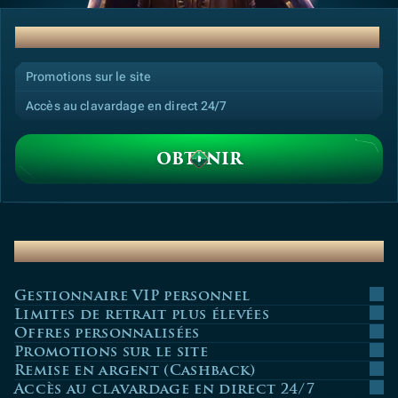
Niveau 1
Niveau 2
Niveau 3
Niveau 4
Niveau 5
Promotions sur le site
Promotions sur le site
Offres personnalisées
Offres personnalisées
Offres personnalisées
Accès au clavardage en direct 24/7
Accès au clavardage en direct 24/7
Limites de retrait plus élevées
Limites de retrait plus élevées
Limites de retrait plus élevées
Remise en argent
Remise en argent
Remise en argent
OBTENIR
OBTENIR
Gestionnaire VIP personnel
Gestionnaire VIP personnel
OBTENIR
OBTENIR
OBTENIR
Avantages du programme VIP
Gestionnaire VIP personnel
Limites de retrait plus élevées
Offres personnalisées
Promotions sur le site
Remise en argent (Cashback)
Accès au clavardage en direct 24/7