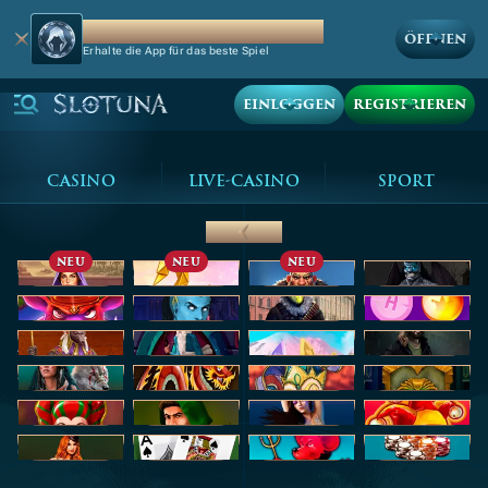
SLOTUNA ANWENDUNG
ÖFFNEN
Erhalte die App für das beste Spiel
EINLOGGEN
REGISTRIEREN
CASINO
LIVE-CASINO
SPORT
Mascot
NEU
NEU
NEU
Tessa Hunt and the Golden Sands
Origami Quest
Battle Loot: Hold and Win
Hell Sing
Red Horde
Prince of Persia the Gems of Persepolis
Riot
Purple Pills
Anksunamun: the Queen of Egypt
Merlin's Tower
Gemz Grow
ReKill
Wild Spirit
The Tomb: Dragon Emperors Treasure
Venetian Magic
Gryphon's Castle
Fruit Macau
Robin of Loxley
Mermaids Bay
Fruit Vegas
CanCan Saloon
Blackjack
Benny's the Biggest Game
Baccarat