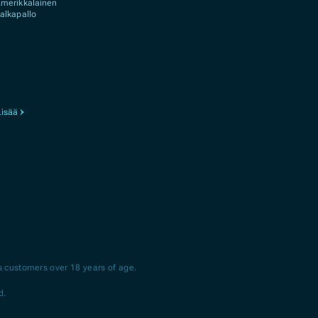
merikkalainen
alkapallo
Lisää
s customers over 18 years of age.
d.