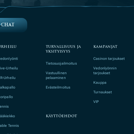
E CHAT
URHEILU
TURVALLISUUS JA
KAMPANJAT
YKSITYISYYS
edonlyönti
Casinon tarjoukset
Tietosuojailmoitus
ive-Urheilu
Vedonlyönnin
Vastuullinen
tarjoukset
R-Urheilu
pelaaminen
Kauppa
alkapallo
Evästeilmoitus
Turnaukset
oripallo
VIP
ennis
KÄYTTÖEHDOT
ääkiekko
able Tennis