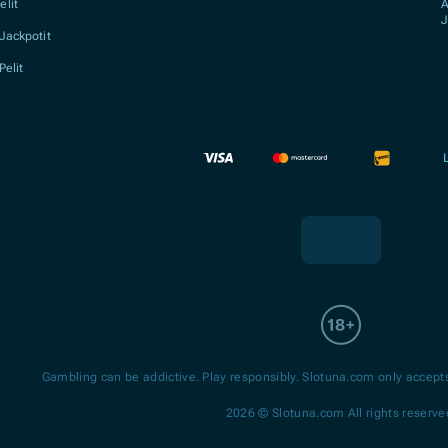
elit
A
J
 Jackpotit
Pelit
Gambling can be addictive. Play responsibly. Slotuna.com only accept
2026 © Slotuna.com All rights reserve