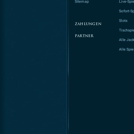
Sitemap
Live-Spi
Sofort-S
Slots
ZAHLUNGEN
Tischspi
PARTNER
Alle Jac
Alle Spie