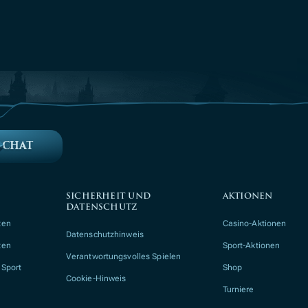
NEU
d and Win
3 Pigs of Olympus Bonus Pot
Art of Gold - Golden Coins Link
43.004,75 €
E CHAT
SICHERHEIT UND
AKTIONEN
DATENSCHUTZ
ten
Casino-Aktionen
Datenschutzhinweis
ten
Sport-Aktionen
Verantwortungsvolles Spielen
 Sport
Shop
Cookie-Hinweis
Turniere