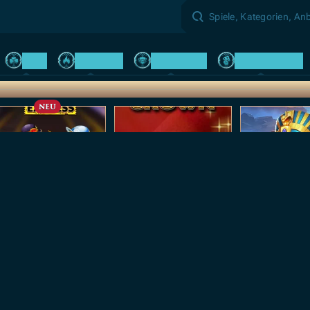
Spiele, Kategorien, Anb
NEU
BELIEBT
EXKLUSIV
LIVE-SPIELE
NEU
Crack The Piggy Bank Express
Shining Crown
Cash of Cleopatr
5.125,57 €
59.459,78 €
NEU
Super Grand Link Express: Hold & Win
Stormforged
Tea Party of Fort
5.125,57 €
NEU
it million
9 Coins
Coins of Zeus