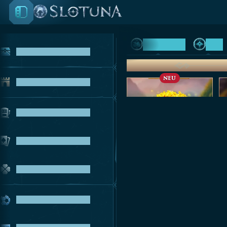
ANBIETER
TOP
AKTIONEN
Slots
NEU
STARTSEITE
Bonsai Gold Hold & Win
CASINO
Piggy Party XL
LIVE-CASINO
JACKPOT-SPIELE
NEU
SixSixSix
Fru
SPORT