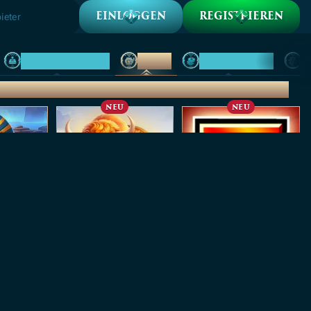
EINLOGGEN
REGISTRIEREN
ieter
SOFORT-SPIELE
SLOTS
TISCHSPIELE
A
NEU
NEU
a
Bison Fortune Coins
Sizzling Hot
NEU
une
Coin Spark
4 Pots Riches: Hold And Win
NEU
Supreme Hot
Raidmark
59.459,78 €