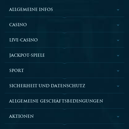
ALLGEMEINE INFOS
CASINO
LIVE-CASINO
JACKPOT-SPIELE
SPORT
SICHERHEIT UND DATENSCHUTZ
ALLGEMEINE GESCHÄFTSBEDINGUNGEN
AKTIONEN