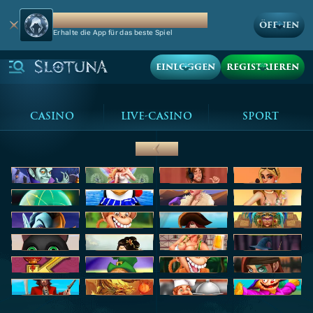
SLOTUNA ANWENDUNG
ÖFFNEN
Erhalte die App für das beste Spiel
EINLOGGEN
REGISTRIEREN
CASINO
LIVE-CASINO
SPORT
Caleta
Fright Night
Magic Forest
Feel The Music
Betina Bingo
Atomico Lotto
Frozen Fluffies
Lucky Express
Cruise of Fortune
Hallowinner
Bingo banana
Bingo Pirata
Hidden Kingdom
Cutey Cats
China Charms
Village Brewery
Bingo bruxaria
Lucky K
Bingo trevo de sorte
Banana Keno
Viking Madness
Pirates of Fortune
Dragon Rising
Hungry Chef
Wild Fruit