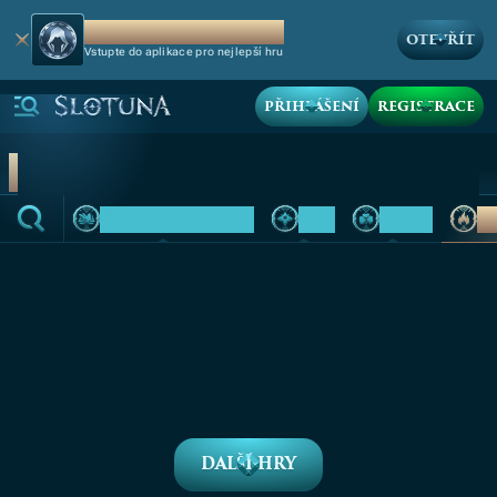
SLOTUNA APLIKACE
OTEVŘÍT
Vstupte do aplikace pro nejlepší hru
PŘIHLÁŠENÍ
REGISTRACE
CASINO
LIVE CASINO
SPORT
POSKYTOVATELÉ
TOP
NOVÉ
P
Populární
NOVÉ
NOVÉ
NOVÉ
1 693,11 €
182 046,02 €
1 693,11 €
Triple 5’s: Supercharged
100 Golden Coins: Reel Fishing
Thunderline Express: Hold & Win
Hot Step
NOVÉ
NOVÉ
NOVÉ
Fortune Coins Unlimited Fortune
Joker Streak XL: Hold and Win
Gemhalla Xtreme
Riches Express
NOVÉ
NOVÉ
NOVÉ
Ze Zeus
Big Bells Fire (Hold and Win)
Wild Hot 40 Free Spins
Coin Win Express: Hold the Spin
NOVÉ
NOVÉ
NOVÉ
182 046,02 €
Celtic Coins - Hold & Hit 3x3
40 Power Hot Coin Boost
777 Hell Streak
Panther Legacy
NOVÉ
NOVÉ
182 046,02 €
Big Black Cock
Gold Mine Express
5 Dazzling Hot
3 Runaway Riches
DALŠÍ HRY
NOVÉ
NOVÉ
NOVÉ
NOVÉ
Opa Santorini!
Voltage Blitz Rapid
Fortune Garuda 500
Very Hot 40 Extreme