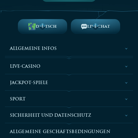
DEUTSCH
LIVE CHAT
ALLGEMEINE INFOS
LIVE-CASINO
JACKPOT-SPIELE
SPORT
SICHERHEIT UND DATENSCHUTZ
ALLGEMEINE GESCHÄFTSBEDINGUNGEN