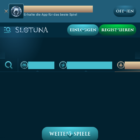
SLOTUNA ANWENDUNG
ÖFFNEN
Erhalte die App für das beste Spiel
EINLOGGEN
REGISTRIEREN
CASINO
LIVE-CASINO
SPORT
ANBIETER
HEISSE JACKPOTS
LUCK
Lucky Jackpots
NEU
NEU
NEU
978,89 €
59.042,22 €
9 Coins Grand Platinum Edition
Double Dragon Gold Hold&Win
Coins of Dragon - Hold & Win
Football Palace 1000
NEU
NEU
NEU
978,89 €
Shining Crown Bell Link
Buffalo Rampage - Hold & Hit
Crack & Smash The Piggy Bank
Fisherman's Luck
NEU
NEU
59.042,22 €
El Toreo Jackpot
Lucky Coin HOT
Vizier Of The North x1000
Clover Joker
NEU
204.295,89 €
513.811,87 €
Winnings of Oz
COINS OF LEPRECHAUN – HOLD & WIN
Very Hot 5 Extreme
Fire Hot 5 Jackpot Play
NEU
NEU
NEU
NEU
Stunning Cash
Zeus's Thunderbolt 5000
Phoenix Ignite
Lucky Clover
WEITERE SPIELE
NEU
978,89 €
Piggy Bank: 3 Pots Bonanza
Egypt Sun Deluxe
Lucky Seven Spin
Dragon Gates