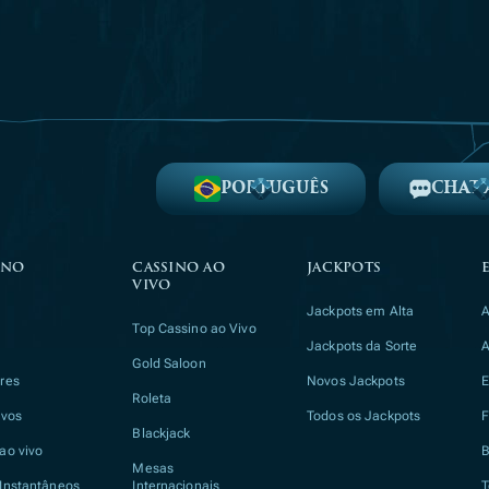
PORTUGUÊS
CHAT 
INO
CASSINO AO
JACKPOTS
VIVO
Jackpots em Alta
A
Top Cassino ao Vivo
Jackpots da Sorte
A
Gold Saloon
res
Novos Jackpots
E
Roleta
ivos
Todos os Jackpots
F
Blackjack
ao vivo
B
Mesas
Instantâneos
Internacionais
T