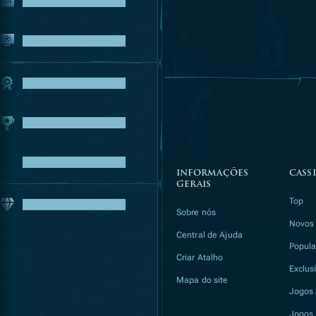
APOSTAS AO VIVO
ESPORTES VIRTUAIS
DESAFIOS
TORNEIOS
LOJA
INFORMAÇÕES
CASS
GERAIS
Top
NÍVEIS VIP
Sobre nós
Novos
Central de Ajuda
Popula
Criar Atalho
Exclus
Mapa do site
Jogos 
Jogos 