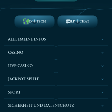
DEUTSCH
LIVE CHAT
ALLGEMEINE INFOS
CASINO
LIVE-CASINO
JACKPOT-SPIELE
SPORT
SICHERHEIT UND DATENSCHUTZ