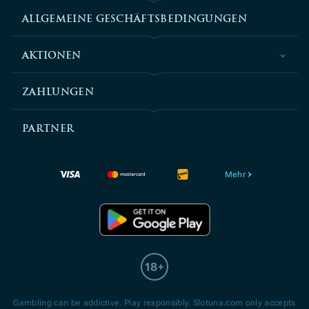
ALLGEMEINE GESCHÄFTSBEDINGUNGEN
AKTIONEN
ZAHLUNGEN
PARTNER
Mehr
Gambling can be addictive. Play responsibly. Slotuna.com only accepts