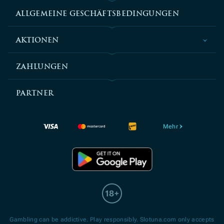
ALLGEMEINE GESCHÄFTSBEDINGUNGEN
AKTIONEN
ZAHLUNGEN
PARTNER
Mehr
Gambling can be addictive. Play responsibly. Slotuna.com only accepts