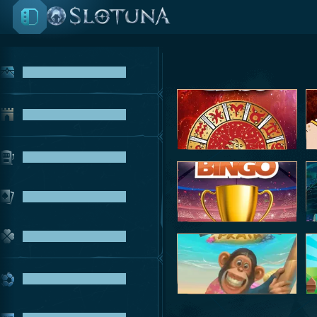
AKTIONEN
Super Zodiac Bingo
Pi
STARTSEITE
CASINO
Goal Bingo
Ha
LIVE-CASINO
JACKPOT-SPIELE
Jogo Dos Bichos Paraia
Fa
SPORT