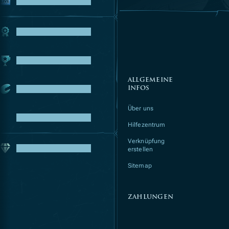
LIVE-WETTEN
MISSIONEN
TURNIERE
ALLGEMEINE
INFOS
BONUS CRAB
Über uns
SHOP
Hilfezentrum
Verknüpfung
VIP-PROGRAMM
erstellen
Sitemap
ZAHLUNGEN