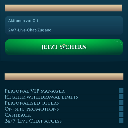
Level 1
Level 2
Level 3
Level 4
Level 5
Aktionen vor Ort
Aktionen vor Ort
Personalisierte Angebote
Personalisierte Angebote
Personalisierte Angebote
24/7-Live-Chat-Zugang
24/7-Live-Chat-Zugang
Höhere Abhebungslimits
Höhere Abhebungslimits
Höhere Abhebungslimits
Cashback
Cashback
Cashback
JETZT SICHERN
JETZT SICHERN
Persönlicher VIP-Manager
Persönlicher VIP-Manager
JETZT SICHERN
JETZT SICHERN
JETZT SICHERN
List of all VIP program benefits
Personal VIP manager
Higher withdrawal limits
Personalised offers
On-site promotions
Cashback
24/7 Live Chat access