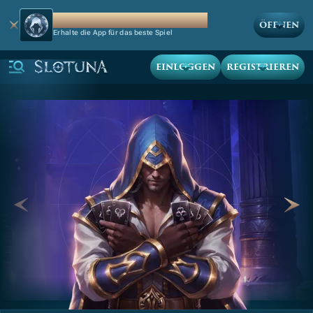
SLOTUNA ANWENDUNG
ÖFFNEN
Erhalte die App für das beste Spiel
EINLOGGEN
REGISTRIEREN