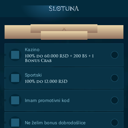
Izaberite svoj bonus
dobrodošlice
Kazino
100% do 60.000 RSD + 200 BS + 1
Bonus Crab
Sportski
100% do 12.000 RSD
Imam promotivni kod
Ne želim bonus dobrodošlice