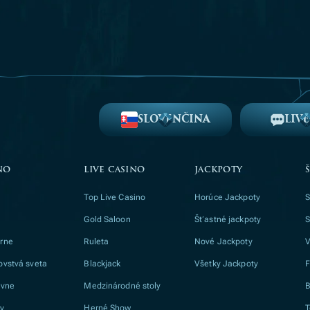
SLOVENČINA
LIV
NO
LIVE CASINO
JACKPOTY
Top Live Casino
Horúce Jackpoty
S
Gold Saloon
Šťastné jackpoty
S
rne
Ruleta
Nové Jackpoty
V
ovstvá sveta
Blackjack
Všetky Jackpoty
F
ívne
Medzinárodné stoly
B
ry
Herné Show
T