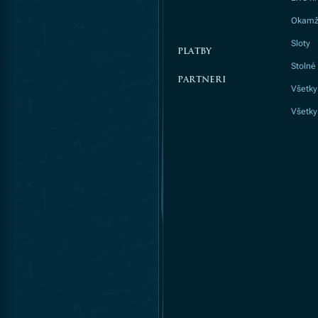
Okamži
Sloty
PLATBY
Stolné
PARTNERI
Všetky
Všetky