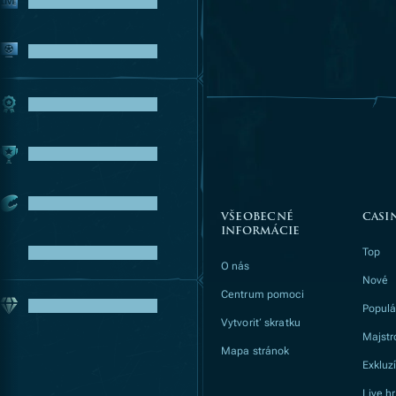
STÁVKY LIVE
VIRTUÁLNE ŠPORTY
VÝZVY
TURNAJE
BONUS CRAB
VŠEOBECNÉ
CASI
INFORMÁCIE
OBCHOD
Top
O nás
Nové
Centrum pomoci
VIP ÚROVNE
Populá
Vytvoriť skratku
Majstr
Mapa stránok
Exkluz
Live h