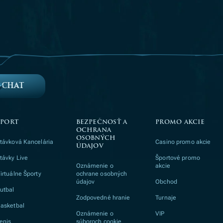
E CHAT
ŠPORT
BEZPEČNOSŤ A
PROMO AKCIE
OCHRANA
OSOBNÝCH
távková Kancelária
Casino promo akcie
ÚDAJOV
távky Live
Športové promo
Oznámenie o
akcie
irtuálne Športy
ochrane osobných
údajov
Obchod
utbal
Zodpovedné hranie
Turnaje
asketbal
Oznámenie o
VIP
enis
súboroch cookie