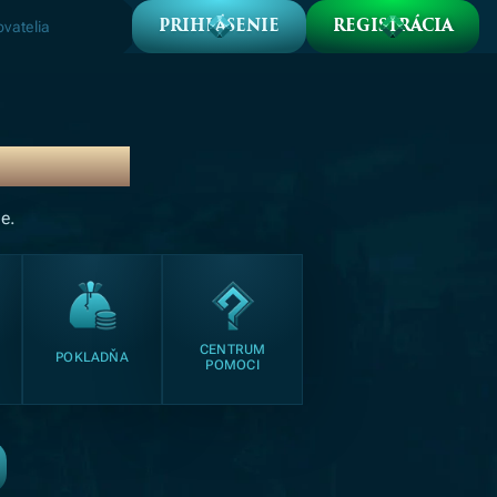
PRIHLÁSENIE
REGISTRÁCIA
ovatelia
eme nájsť
ie.
CENTRUM
POKLADŇA
POMOCI