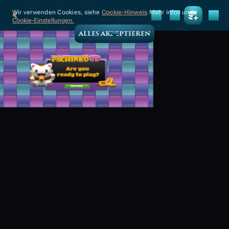
Wir verwenden Cookies, siehe
Cookie-Hinweis
Mehr Infos unter
Cookie-Einstellungen.
ALLES AKZEPTIEREN