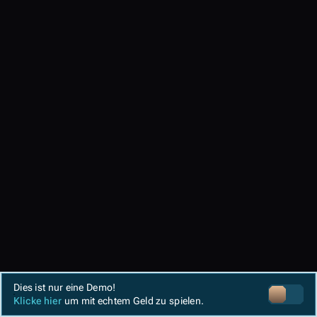
Dies ist nur eine Demo!
Klicke hier
um mit echtem Geld zu spielen.