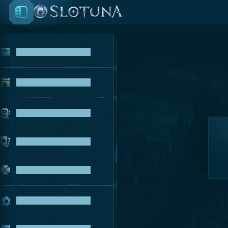
AKTIONEN
STARTSEITE
CASINO
LIVE-CASINO
JACKPOT-SPIELE
SPORT