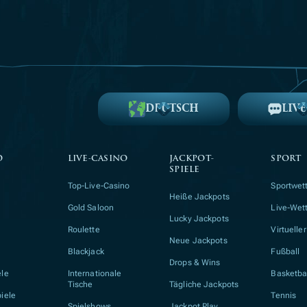
DEUTSCH
LIV
O
LIVE-CASINO
JACKPOT-
SPORT
SPIELE
Top-Live-Casino
Sportwet
Heiße Jackpots
Gold Saloon
Live-Wet
Lucky Jackpots
Roulette
Virtueller
Neue Jackpots
Blackjack
Fußball
Drops & Wins
ele
Internationale
Basketba
Tische
Tägliche Jackpots
piele
Tennis
Spielshows
Jackpot Play