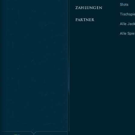
Slots
ZAHLUNGEN
Tischspi
PARTNER
Alle Jac
Alle Spie