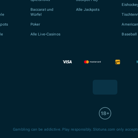
Eishocke
Baccarat und
Alle Jackpots
ele
Würfel
Tischten
kpots
Poker
American
le
Alle Live-Casinos
Baseball
Gambling can be addictive. Play responsibly. Slotuna.com only accept