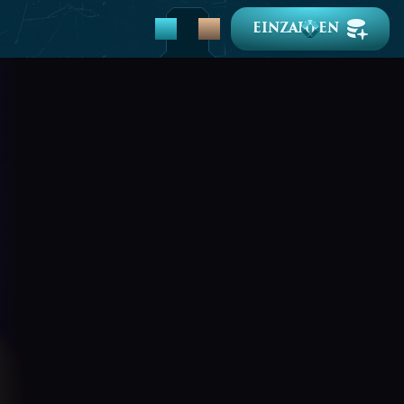
EINZAHLEN