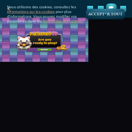
Nous utilisons des cookies, consultez les
Informations sur les cookies
pour plus
ACCEPTER TOUT
d'informations. Vous pouvez modifier vos
paramètres dans les
Paramètres des cookies.