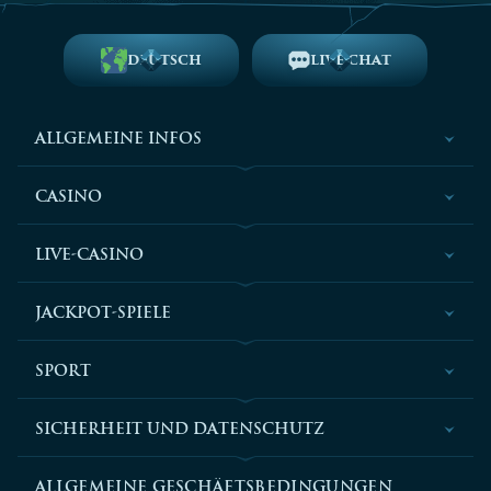
DEUTSCH
LIVE CHAT
ALLGEMEINE INFOS
CASINO
LIVE-CASINO
JACKPOT-SPIELE
SPORT
SICHERHEIT UND DATENSCHUTZ
ALLGEMEINE GESCHÄFTSBEDINGUNGEN