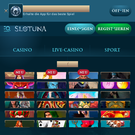
SLOTUNA ANWENDUNG
ÖFFNEN
Erhalte die App für das beste Spiel
EINLOGGEN
REGISTRIEREN
CASINO
LIVE-CASINO
SPORT
Mascot
NEU
NEU
NEU
Tessa Hunt and the Golden Sands
Origami Quest
Battle Loot: Hold and Win
Hell Sing
Red Horde
Prince of Persia the Gems of Persepolis
Riot
Purple Pills
Anksunamun: the Queen of Egypt
Merlin's Tower
Gemz Grow
ReKill
Wild Spirit
The Tomb: Dragon Emperors Treasure
Venetian Magic
Gryphon's Castle
Fruit Macau
Robin of Loxley
Mermaids Bay
Fruit Vegas
CanCan Saloon
Blackjack
Benny's the Biggest Game
Baccarat