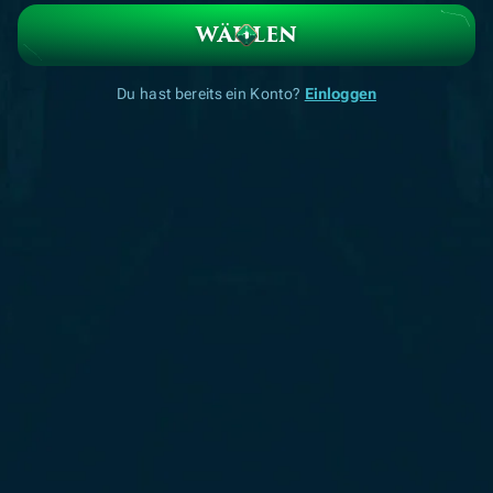
WÄHLEN
Du hast bereits ein Konto?
Einloggen